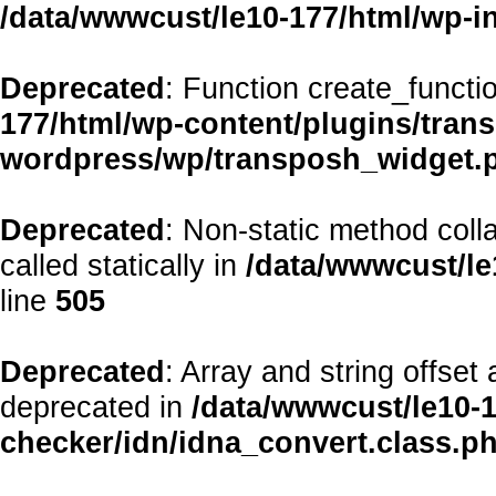
/data/wwwcust/le10-177/html/wp-i
Deprecated
: Function create_functi
177/html/wp-content/plugins/transp
wordpress/wp/transposh_widget.
Deprecated
: Non-static method coll
called statically in
/data/wwwcust/le
line
505
Deprecated
: Array and string offset
deprecated in
/data/wwwcust/le10-1
checker/idn/idna_convert.class.p