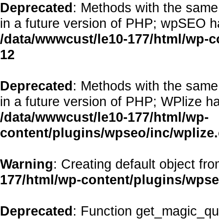
Deprecated
: Methods with the same 
in a future version of PHP; wpSEO h
/data/wwwcust/le10-177/html/wp-
12
Deprecated
: Methods with the same 
in a future version of PHP; WPlize h
/data/wwwcust/le10-177/html/wp-
content/plugins/wpseo/inc/wplize
Warning
: Creating default object fr
177/html/wp-content/plugins/wps
Deprecated
: Function get_magic_qu