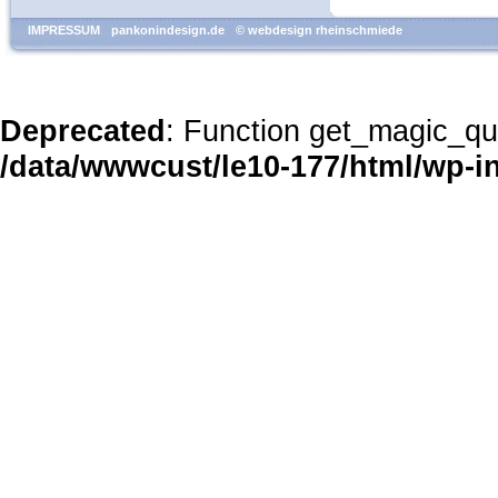
IMPRESSUM
pankonindesign.de
© webdesign rheinschmiede
Deprecated
: Function get_magic_qu
/data/wwwcust/le10-177/html/wp-i