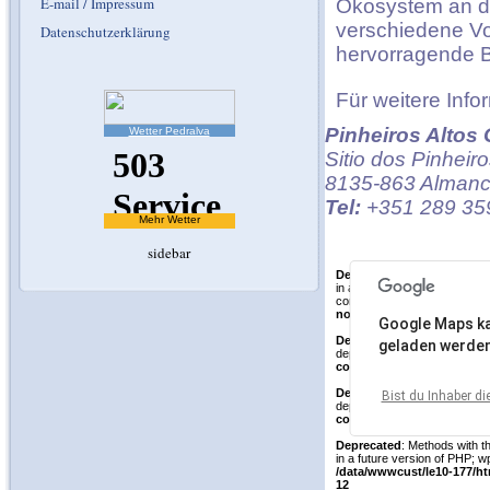
E-mail / Impressum
Ökosystem an de
verschiedene Vo
Datenschutzerklärung
hervorragende B
Für weitere Info
Pinheiros Altos 
Wetter Pedralva
Sitio dos Pinheir
8135-863 Almanci
Tel:
+351 289 35
Mehr Wetter
sidebar