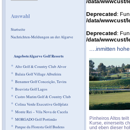
/data/wwwcust/l
Deprecated
: Fun
Auswahl
/data/wwwcust/l
Startseite
Deprecated
: Fun
Nachrichten-Meldungen an der Algarve
/data/wwwcust/l
….inmitten hohe
AngeboteAlgarve Golf Resorts
*
Alto Golf & Country Club Alvor
*
Balaia Golf Village Albufeira
*
Benamor Golf Conceição, Tavira
*
Boavista Golf Lagos
*
Castro Marim Golf & Country Club
*
Colina Verde Executive Golfplatz
*
Monte Rei – Vila Nova de Cacela
Pinheiros Altos teil
*
MORGADO Golf Portimão
Kurse, einerseits c
*
Parque da Floresta Golf Budens
und eben dieser hoh