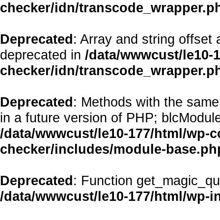
checker/idn/transcode_wrapper.p
Deprecated
: Array and string offset
deprecated in
/data/wwwcust/le10-1
checker/idn/transcode_wrapper.p
Deprecated
: Methods with the same 
in a future version of PHP; blcModul
/data/wwwcust/le10-177/html/wp-co
checker/includes/module-base.ph
Deprecated
: Function get_magic_qu
/data/wwwcust/le10-177/html/wp-i