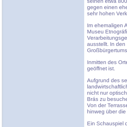
seinen etwa 800
gegen einen eher
sehr hohen Verk
Im ehemaligen A
Museu Etnográfi
Verarbeitungsg
ausstellt. In de
Großbürgertums
Inmitten des Ort
geöffnet ist.
Aufgrund des se
landwirtschaftl
nicht nur optis
Brás zu besuchen
Von der Terrass
hinweg über die
Ein Schauspiel 