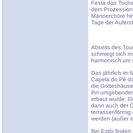
Festa das Toch
dem Prozessions
Männerchöre hi
Tage der Aufers
Abseits des Tour
schmiegt sich m
harmonisch um s
Das jährlich im 
Capela do Pé da
die Gotteshäuse
ihn umgebenden 
erbaut wurde. D
dann auch der Öf
terrassenförmig
werden (außer s
Bei Estói finden