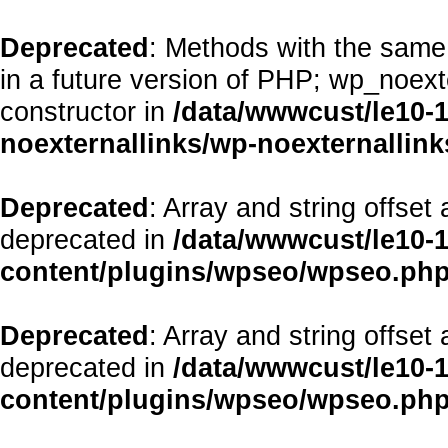
Deprecated
: Methods with the same 
in a future version of PHP; wp_noex
constructor in
/data/wwwcust/le10-
noexternallinks/wp-noexternallink
Deprecated
: Array and string offset
deprecated in
/data/wwwcust/le10-
content/plugins/wpseo/wpseo.ph
Deprecated
: Array and string offset
deprecated in
/data/wwwcust/le10-
content/plugins/wpseo/wpseo.ph