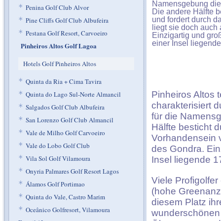
Namensgebung dies
*
Penina Golf Club Alvor
Die andere Hälfte b
und fordert durch d
*
Pine Cliffs Golf Club Albufeira
liegt sie doch auc
*
Pestana Golf Resort, Carvoeiro
Einzigartig und groß
einer Insel liegende
Pinheiros Altos Golf Lagoa
Hotels Golf Pinheiros Altos
*
Quinta da Ria + Cima Tavira
Pinheiros Altos t
*
Quinta do Lago Sul-Norte Almancil
charakterisiert
*
Salgados Golf Club Albufeira
für die Namens
*
San Lorenzo Golf Club Almancil
Hälfte besticht 
*
Vale de Milho Golf Carvoeiro
Vorhandensein v
*
Vale do Lobo Golf Club
des Gondra. Einz
*
Vila Sol Golf Vilamoura
Insel liegende 1
*
Onyria Palmares Golf Resort Lagos
Viele Profigolfe
*
Álamos Golf Portimao
(hohe Greenanza
*
Quinta do Vale, Castro Marim
diesem Platz ih
*
Oceânico Golfresort, Vilamoura
wunderschönen 