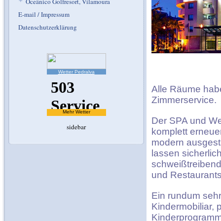
*
Oceânico Golfresort, Vilamoura
E-mail / Impressum
Datenschutzerklärung
Wetter Pedralva
Alle Räume habe
Zimmerservice.
Mehr Wetter
Der SPA und Wel
sidebar
komplett erneue
modern ausgesta
lassen sicherli
schweißtreibend
und Restaurant
Ein rundum sehr
Kindermobiliar, p
Kinderprogramm…