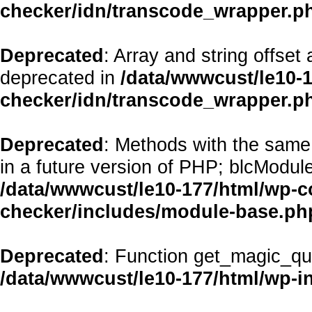
checker/idn/transcode_wrapper.p
Deprecated
: Array and string offset
deprecated in
/data/wwwcust/le10-1
checker/idn/transcode_wrapper.p
Deprecated
: Methods with the same 
in a future version of PHP; blcModul
/data/wwwcust/le10-177/html/wp-co
checker/includes/module-base.ph
Deprecated
: Function get_magic_qu
/data/wwwcust/le10-177/html/wp-i