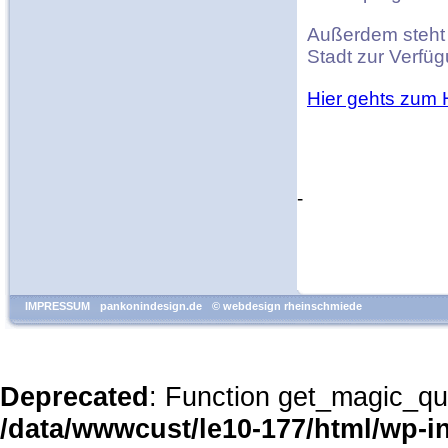
Außerdem steht 
Stadt zur Verfüg
Hier gehts zum 
-
IMPRESSUM
pankonindesign.de
© webdesign rheinschmiede
Deprecated
: Function get_magic_qu
/data/wwwcust/le10-177/html/wp-i