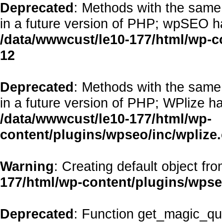
Deprecated
: Methods with the same 
in a future version of PHP; wpSEO h
/data/wwwcust/le10-177/html/wp-
12
Deprecated
: Methods with the same 
in a future version of PHP; WPlize h
/data/wwwcust/le10-177/html/wp-
content/plugins/wpseo/inc/wplize
Warning
: Creating default object fr
177/html/wp-content/plugins/wps
Deprecated
: Function get_magic_qu