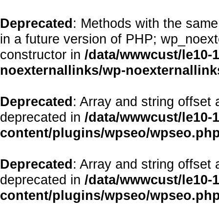
Deprecated
: Methods with the same 
in a future version of PHP; wp_noex
constructor in
/data/wwwcust/le10-
noexternallinks/wp-noexternallink
Deprecated
: Array and string offset
deprecated in
/data/wwwcust/le10-
content/plugins/wpseo/wpseo.ph
Deprecated
: Array and string offset
deprecated in
/data/wwwcust/le10-
content/plugins/wpseo/wpseo.ph