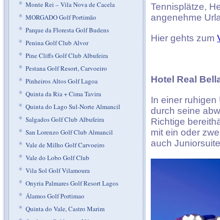
*
Monte Rei – Vila Nova de Cacela
Tennisplätze, He
angenehme Urla
*
MORGADO Golf Portimão
*
Parque da Floresta Golf Budens
Hier gehts zum
*
Penina Golf Club Alvor
*
Pine Cliffs Golf Club Albufeira
*
Pestana Golf Resort, Carvoeiro
Hotel Real Bell
*
Pinheiros Altos Golf Lagoa
*
Quinta da Ria + Cima Tavira
In einer ruhigen
*
Quinta do Lago Sul-Norte Almancil
durch seine abw
*
Salgados Golf Club Albufeira
Richtige bereit
mit ein oder zw
*
San Lorenzo Golf Club Almancil
auch Juniorsuit
*
Vale de Milho Golf Carvoeiro
*
Vale do Lobo Golf Club
*
Vila Sol Golf Vilamoura
*
Onyria Palmares Golf Resort Lagos
*
Álamos Golf Portimao
*
Quinta do Vale, Castro Marim