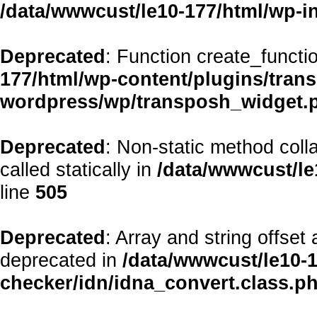
/data/wwwcust/le10-177/html/wp-i
Deprecated
: Function create_functi
177/html/wp-content/plugins/transp
wordpress/wp/transposh_widget.
Deprecated
: Non-static method coll
called statically in
/data/wwwcust/le
line
505
Deprecated
: Array and string offset
deprecated in
/data/wwwcust/le10-1
checker/idn/idna_convert.class.p