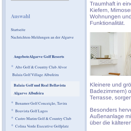
Traumhaft in ei
Kiefern, Mimosen
Auswahl
Wohnungen und 
Funktionalität.
Startseite
Nachrichten-Meldungen an der Algarve
AngeboteAlgarve Golf Resorts
*
Alto Golf & Country Club Alvor
Balaia Golf Village Albufeira
Kleinere und gr
Balaia Golf und Real Bellavista
Badezimmern) od
Algarve Albufeira
Terrasse, sorge
*
Benamor Golf Conceição, Tavira
Besonders hervo
*
Boavista Golf Lagos
Außenanlage mit
*
Castro Marim Golf & Country Club
über die kälter
*
Colina Verde Executive Golfplatz