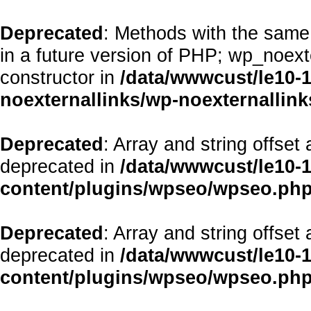
Deprecated
: Methods with the same 
in a future version of PHP; wp_noex
constructor in
/data/wwwcust/le10-
noexternallinks/wp-noexternallink
Deprecated
: Array and string offset
deprecated in
/data/wwwcust/le10-
content/plugins/wpseo/wpseo.ph
Deprecated
: Array and string offset
deprecated in
/data/wwwcust/le10-
content/plugins/wpseo/wpseo.ph