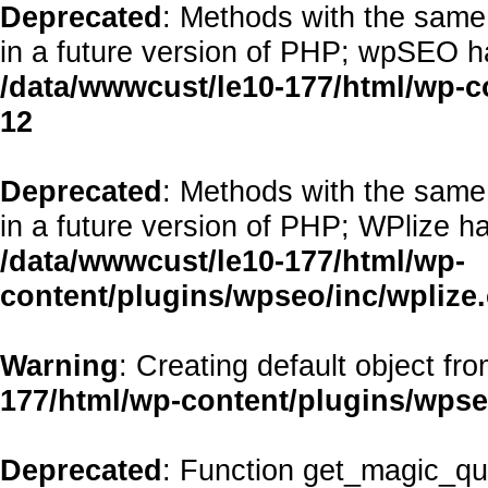
Deprecated
: Methods with the same 
in a future version of PHP; wpSEO h
/data/wwwcust/le10-177/html/wp-
12
Deprecated
: Methods with the same 
in a future version of PHP; WPlize h
/data/wwwcust/le10-177/html/wp-
content/plugins/wpseo/inc/wplize
Warning
: Creating default object fr
177/html/wp-content/plugins/wps
Deprecated
: Function get_magic_qu