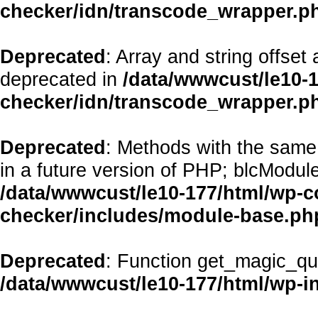
checker/idn/transcode_wrapper.p
Deprecated
: Array and string offset
deprecated in
/data/wwwcust/le10-1
checker/idn/transcode_wrapper.p
Deprecated
: Methods with the same 
in a future version of PHP; blcModul
/data/wwwcust/le10-177/html/wp-co
checker/includes/module-base.ph
Deprecated
: Function get_magic_qu
/data/wwwcust/le10-177/html/wp-i