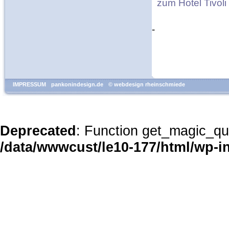
zum Hotel Tivol
-
IMPRESSUM
pankonindesign.de
© webdesign rheinschmiede
Deprecated
: Function get_magic_qu
/data/wwwcust/le10-177/html/wp-i