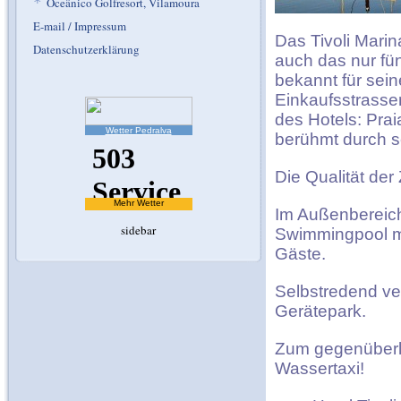
*
Oceânico Golfresort, Vilamoura
E-mail / Impressum
Das Tivoli Marin
Datenschutzerklärung
auch das nur fün
bekannt für sein
Einkaufsstrasse
des Hotels: Prai
Wetter Pedralva
berühmt durch s
Die Qualität der
Mehr Wetter
Im Außenbereich
sidebar
Swimmingpool mi
Gäste.
Selbstredend ve
Gerätepark.
Zum gegenüberl
Wassertaxi!