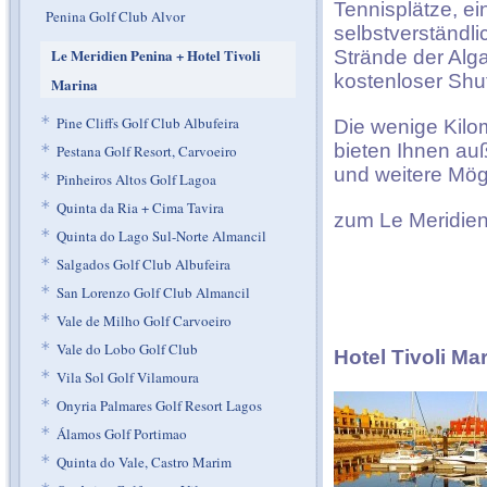
Tennisplätze, ei
Penina Golf Club Alvor
selbstverständl
Le Meridien Penina + Hotel Tivoli
Strände der Alga
kostenloser Shut
Marina
*
Pine Cliffs Golf Club Albufeira
Die wenige Kilo
bieten Ihnen au
*
Pestana Golf Resort, Carvoeiro
und weitere Mögl
*
Pinheiros Altos Golf Lagoa
*
Quinta da Ria + Cima Tavira
zum Le Meridie
*
Quinta do Lago Sul-Norte Almancil
*
Salgados Golf Club Albufeira
*
San Lorenzo Golf Club Almancil
*
Vale de Milho Golf Carvoeiro
*
Vale do Lobo Golf Club
Hotel Tivoli Ma
*
Vila Sol Golf Vilamoura
*
Onyria Palmares Golf Resort Lagos
*
Álamos Golf Portimao
*
Quinta do Vale, Castro Marim