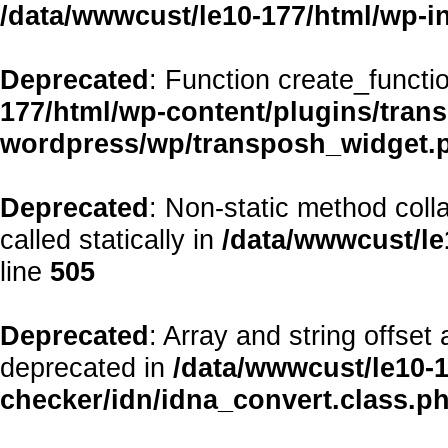
/data/wwwcust/le10-177/html/wp-i
Deprecated
: Function create_functi
177/html/wp-content/plugins/transp
wordpress/wp/transposh_widget.
Deprecated
: Non-static method coll
called statically in
/data/wwwcust/le
line
505
Deprecated
: Array and string offset
deprecated in
/data/wwwcust/le10-1
checker/idn/idna_convert.class.p