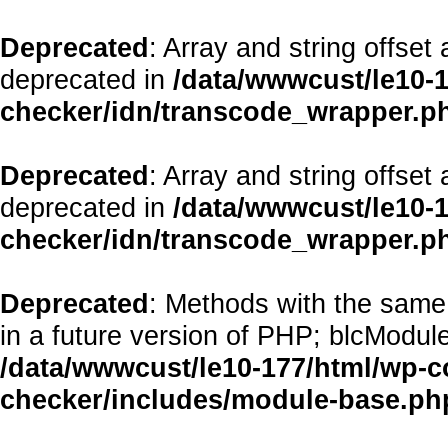
Deprecated
: Array and string offset
deprecated in
/data/wwwcust/le10-1
checker/idn/transcode_wrapper.p
Deprecated
: Array and string offset
deprecated in
/data/wwwcust/le10-1
checker/idn/transcode_wrapper.p
Deprecated
: Methods with the same 
in a future version of PHP; blcModul
/data/wwwcust/le10-177/html/wp-co
checker/includes/module-base.ph