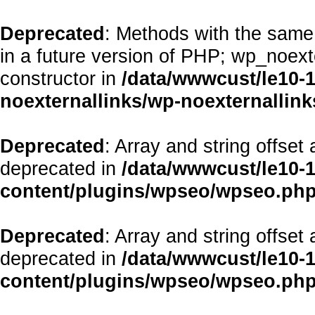
Deprecated
: Methods with the same 
in a future version of PHP; wp_noex
constructor in
/data/wwwcust/le10-
noexternallinks/wp-noexternallink
Deprecated
: Array and string offset
deprecated in
/data/wwwcust/le10-
content/plugins/wpseo/wpseo.ph
Deprecated
: Array and string offset
deprecated in
/data/wwwcust/le10-
content/plugins/wpseo/wpseo.ph