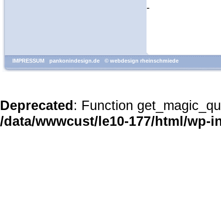
-
IMPRESSUM
pankonindesign.de
© webdesign rheinschmiede
Deprecated
: Function get_magic_qu
/data/wwwcust/le10-177/html/wp-i