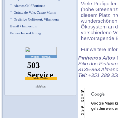
Viele Profigolfe
*
Álamos Golf Portimao
(hohe Greenanza
*
Quinta do Vale, Castro Marim
diesem Platz ih
*
Oceânico Golfresort, Vilamoura
wunderschönen 
E-mail / Impressum
Ökosystem an de
verschiedene Vo
Datenschutzerklärung
hervorragende B
Für weitere Info
Pinheiros Altos 
Wetter Pedralva
Sitio dos Pinheir
8135-863 Almanci
Tel:
+351 289 35
Mehr Wetter
sidebar