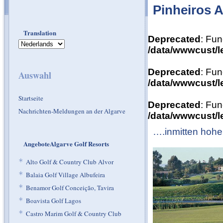
Pinheiros A
Translation
Deprecated
: Fun
/data/wwwcust/l
Deprecated
: Fun
Auswahl
/data/wwwcust/l
Startseite
Deprecated
: Fun
Nachrichten-Meldungen an der Algarve
/data/wwwcust/l
….inmitten hohe
AngeboteAlgarve Golf Resorts
*
Alto Golf & Country Club Alvor
*
Balaia Golf Village Albufeira
*
Benamor Golf Conceição, Tavira
*
Boavista Golf Lagos
*
Castro Marim Golf & Country Club