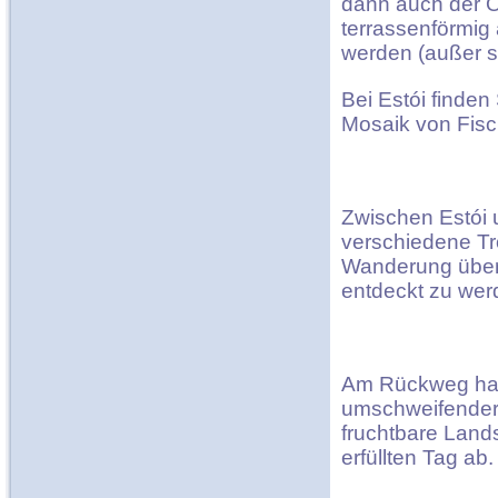
dann auch der Öf
terrassenförmig
werden (außer s
Bei Estói finden
Mosaik von Fisc
Zwischen Estói 
verschiedene Tr
Wanderung über
entdeckt zu wer
Am Rückweg halt
umschweifender 
fruchtbare Lands
erfüllten Tag ab.