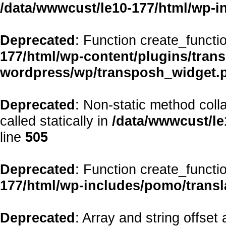
/data/wwwcust/le10-177/html/wp-i
Deprecated
: Function create_functi
177/html/wp-content/plugins/transp
wordpress/wp/transposh_widget.
Deprecated
: Non-static method coll
called statically in
/data/wwwcust/le
line
505
Deprecated
: Function create_functi
177/html/wp-includes/pomo/transl
Deprecated
: Array and string offset