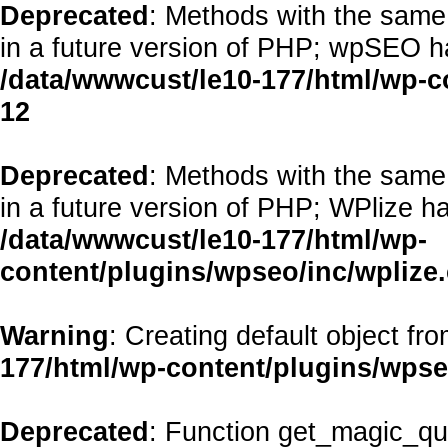
Deprecated
: Methods with the same 
in a future version of PHP; wpSEO h
/data/wwwcust/le10-177/html/wp-
12
Deprecated
: Methods with the same 
in a future version of PHP; WPlize h
/data/wwwcust/le10-177/html/wp-
content/plugins/wpseo/inc/wplize
Warning
: Creating default object fr
177/html/wp-content/plugins/wps
Deprecated
: Function get_magic_qu