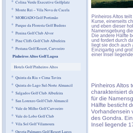
*
Colina Verde Executive Golfplatz
*
Monte Rei – Vila Nova de Cacela
Pinheiros Altos teil
*
MORGADO Golf Portimão
Kurse, einerseits c
*
Parque da Floresta Golf Budens
und eben dieser hoh
Namensgebung dies
*
Penina Golf Club Alvor
Die andere Hälfte b
und fordert durch d
*
Pine Cliffs Golf Club Albufeira
liegt sie doch auc
*
Pestana Golf Resort, Carvoeiro
Einzigartig und groß
einer Insel liegende
Pinheiros Altos Golf Lagoa
Hotels Golf Pinheiros Altos
*
Quinta da Ria + Cima Tavira
Pinheiros Altos t
*
Quinta do Lago Sul-Norte Almancil
charakterisiert
*
Salgados Golf Club Albufeira
für die Namens
*
San Lorenzo Golf Club Almancil
Hälfte besticht 
*
Vale de Milho Golf Carvoeiro
Vorhandensein v
*
Vale do Lobo Golf Club
des Gondra. Einz
*
Vila Sol Golf Vilamoura
Insel liegende 1
*
Onyria Palmares Golf Resort Lagos